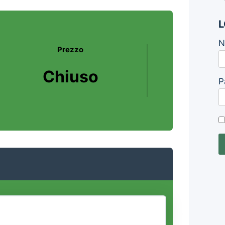
L
N
Prezzo
Chiuso
P