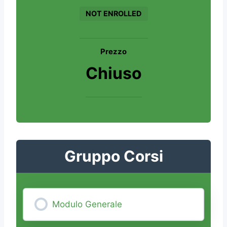
NOT ENROLLED
Prezzo
Chiuso
Gruppo Corsi
Modulo Generale
0% COMPLETE
0/0 Steps