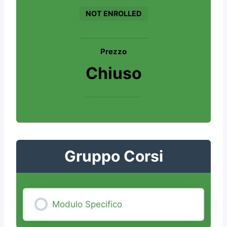
NOT ENROLLED
Prezzo
Chiuso
Gruppo Corsi
Modulo Specifico
0% COMPLETE
0/0 Steps