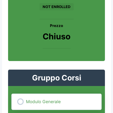
NOT ENROLLED
Prezzo
Chiuso
Gruppo Corsi
Modulo Generale
0% COMPLETE
0/0 Steps