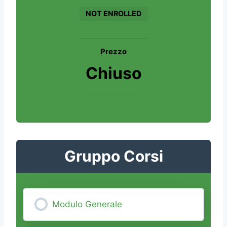
NOT ENROLLED
Prezzo
Chiuso
Gruppo Corsi
Modulo Generale
0% COMPLETE
0/0 Steps